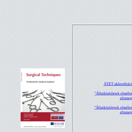
ÁTET akkreditáció
"Állatkísérletek elméle
elismer
"Állatkísérletek elmélet
elismer